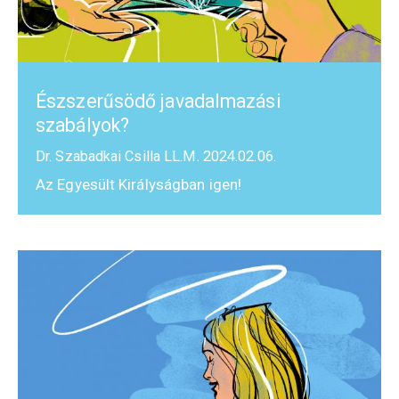
Észszerűsödő javadalmazási
szabályok?
Dr. Szabadkai Csilla LL.M.
2024.02.06.
Az Egyesült Királyságban igen!