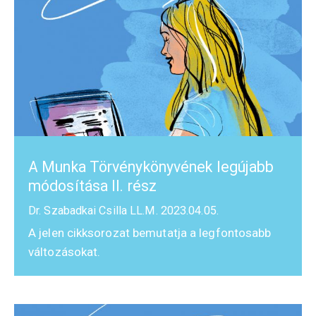
A Munka Törvénykönyvének legújabb
módosítása II. rész
Dr. Szabadkai Csilla LL.M.
2023.04.05.
A jelen cikksorozat bemutatja a legfontosabb
változásokat.