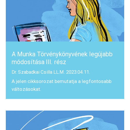
A Munka Törvénykönyvének legújabb
módosítása III. rész
Dr. Szabadkai Csilla LL.M.
2023.04.11.
A jelen cikksorozat bemutatja a legfontosabb
változásokat.