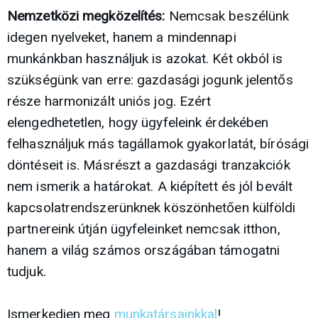
Nemzetközi megközelítés:
Nemcsak beszélünk
idegen nyelveket, hanem a mindennapi
munkánkban használjuk is azokat. Két okból is
szükségünk van erre: gazdasági jogunk jelentős
része harmonizált uniós jog. Ezért
elengedhetetlen, hogy ügyfeleink érdekében
felhasználjuk más tagállamok gyakorlatát, bírósági
döntéseit is. Másrészt a gazdasági tranzakciók
nem ismerik a határokat. A kiépített és jól bevált
kapcsolatrendszerünknek köszönhetően külföldi
partnereink útján ügyfeleinket nemcsak itthon,
hanem a világ számos országában támogatni
tudjuk.
Ismerkedjen meg
munkatársainkkal
!