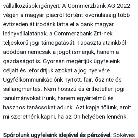
vállalkozások igényeit. A Commerzbank AG 2022
végén a magyar piacról történt kivonulásáig több
évtizeden át irodánk látta el a bank magyar
leányvállalatának, a Commerzbank Zrt-nek
teljeskörű jogi támogatását. Tapasztalatainkból
adódóan nemcsak a jogot ismerjük, hanem a
gazdaságot is. Gyorsan megértjük ügyfeleink
céljait és lefordítjuk azokat a jog nyelvére.
Ügyfélkommunikációnk nyitott, fair, őszinte és
sallangmentes. Nem hosszú és érthetetlen jogi
tanulmányokat írunk, hanem egyértelmű és
hasznos tanácsokat adunk. Azt kapja tőlünk, amit
mi szeretnénk kapni, ha az Ön helyében lennénk.
Spórolunk ügyfeleink idejével és pénzével:
Sokéves